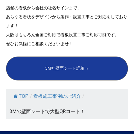
店舗の看板から会社の社名サインまで、
あらゆる看板をデザインから製作・設置工事とご対応をしており
ます！
プレート看板
大阪はもちろん全国ご対応で看板設置工事ご対応可能です。
ウィンドウサイン
ぜひお気軽にご相談くださいませ！
自立看板
3M社壁面シート詳細→
特注ホワイトボード
電飾スタンド看板
TOP
/
看板施工事例のご紹介
/
スタンド看板
3Mの壁面シートで大型QRコード！
アクリル看板
タワーサイン製作