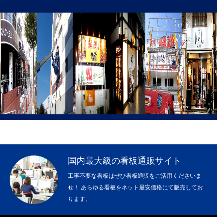
エアー看板オリジナル製作
看板デザイン制作
駐車場看板製作
3Mペイントフィルム施工
ステンレス切文字
エッチング銘板
カルプ文字製作
国内最大級の看板通販サイト
工事不要な看板はぜひ看板通販をご活用くださいま
屋上広告塔
せ！ あらゆる看板をネット最安価格にて販売してお
ります。
アルミ複合板・形状カット販売