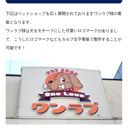
自立看板
下記はペットショップを広く展開されておりますワンラブ様の看
特注ホワイトボード
板となります。
ワンラブ様は犬をモチーフにした可愛いロゴマークがありまし
電飾スタンド看板
て、こうしたロゴマークなどもカルプ文字看板で製作することが
可能です！
スタンド看板
アクリル看板
タワーサイン製作
エアー看板オリジナル製作
看板デザイン制作
駐車場看板製作