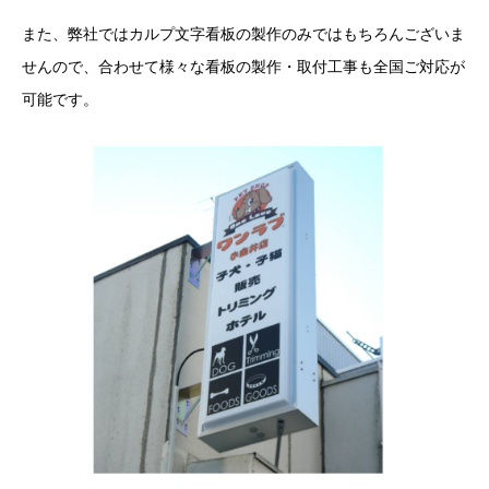
3Mペイントフィルム施工
また、弊社ではカルプ文字看板の製作のみではもちろんございま
せんので、合わせて様々な看板の製作・取付工事も全国ご対応が
ステンレス切文字
可能です。
エッチング銘板
カルプ文字製作
屋上広告塔
アルミ複合板・形状カット販売
看板の種類をまとめて解説！
良くあるご質問
運営会社概要