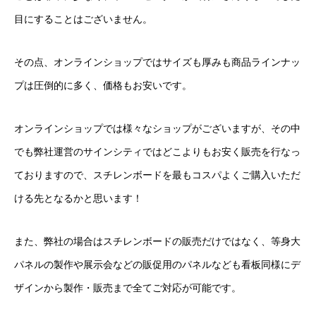
目にすることはございません。
電飾スタンド看板
スタンド看板
その点、オンラインショップではサイズも厚みも商品ラインナッ
プは圧倒的に多く、価格もお安いです。
アクリル看板
オンラインショップでは様々なショップがございますが、その中
タワーサイン製作
でも弊社運営のサインシティではどこよりもお安く販売を行なっ
エアー看板オリジナル製作
ておりますので、スチレンボードを最もコスパよくご購入いただ
ける先となるかと思います！
看板デザイン制作
駐車場看板製作
また、弊社の場合はスチレンボードの販売だけではなく、等身大
パネルの製作や展示会などの販促用のパネルなども看板同様にデ
3Mペイントフィルム施工
ザインから製作・販売まで全てご対応が可能です。
ステンレス切文字