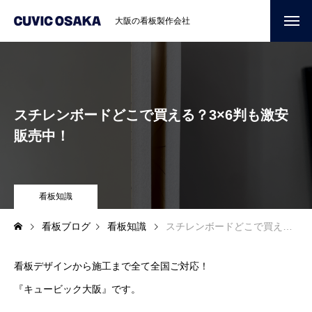
大阪の看板製作会社
スチレンボードどこで買える？3×6判も激安
販売中！
看板知識
看板ブログ
看板知識
スチレンボードどこで買える？3×6判も激安販売中！
看板デザインから施工まで全て全国ご対応！
『キュービック大阪』です。