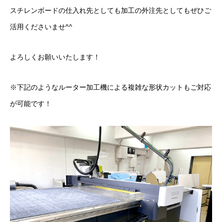
スチレンボードの仕入れ先としても加工の外注先としてもぜひご
エッチング銘板
活用くださいませ^^
カルプ文字製作
よろしくお願いいたします！
屋上広告塔
※下記のようなルーター加工機による複雑な形状カットもご対応
アルミ複合板・形状カット販売
が可能です！
看板の種類をまとめて解説！
良くあるご質問
運営会社概要
お問い合わせ