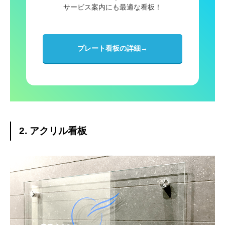
サービス案内にも最適な看板！
3Mペイントフィルム施工
ステンレス切文字
プレート看板の詳細→
エッチング銘板
カルプ文字製作
屋上広告塔
2. アクリル看板
アルミ複合板・形状カット販売
看板の種類をまとめて解説！
良くあるご質問
運営会社概要