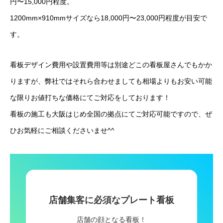
円〜15,000円程度。
自立看板
1200mm×910mmサイズなら18,000円〜23,000円程度が目安で
す。
特注ホワイトボード
電飾スタンド看板
看板デザイン費用や設置費用等は別途どこの看板屋さんでもかか
りますが、弊社ではそれら合わせましても相場よりもお安い可能
スタンド看板
な限りお値打ちな価格にてご対応をしております！
アクリル看板
看板の施工も大阪はじめ全国の拠点にてご対応可能ですので、ぜ
ひお気軽にご相談くださいませ^^
タワーサイン製作
エアー看板オリジナル製作
看板デザイン制作
店舗集客に必須なプレート看板
駐車場看板製作
店舗の顔となる看板！