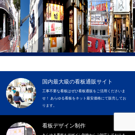
国内最大級の看板通販サイト
工事不要な看板はぜひ看板通販をご活用くださいま
せ！ あらゆる看板をネット最安価格にて販売してお
ります。
看板デザイン制作
フリーダイヤル
LINE
メール
あらゆる看板をデザイン制作からご対応しておりま