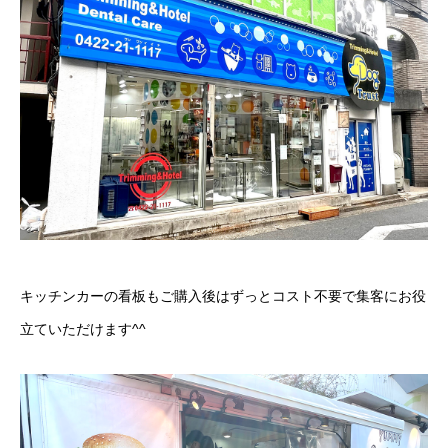
3Mペイントフィルム施工
ステンレス切文字
エッチング銘板
カルプ文字製作
屋上広告塔
アルミ複合板・形状カット販売
キッチンカーの看板もご購入後はずっとコスト不要で集客にお役
看板の種類をまとめて解説！
立ていただけます^^
良くあるご質問
運営会社概要