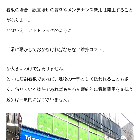
自立看板
看板の場合、設置場所の賃料やメンテナンス費用は発生すること
があります。
特注ホワイトボード
とはいえ、アドトラックのように
電飾スタンド看板
「常に動かしておかなければならない維持コスト」
スタンド看板
が大きいわけではありません。
アクリル看板
とくに店舗看板であれば、建物の一部として扱われることも多
タワーサイン製作
く、借りている物件であればもちろん継続的に看板費用を支払う
エアー看板オリジナル製作
必要は一般的にはございません。
看板デザイン制作
駐車場看板製作