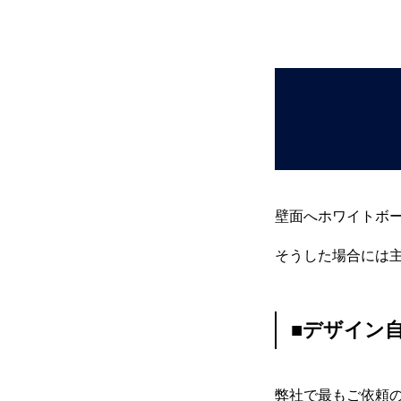
駐車場看板製作
3Mペイントフィルム施工
ステンレス切文字
壁面へホワイトボ
そうした場合には
エッチング銘板
■デザイン
カルプ文字製作
弊社で最もご依頼