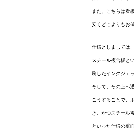
また、こちらは看
屋上広告塔
安くどこよりもお
仕様としましては
アルミ複合板・形状カット販売
スチール複合板と
刷したインクジェ
看板の種類をまとめて解説！
そして、その上へ
こうすることで、
良くあるご質問
き、かつスチール
といった仕様の壁面